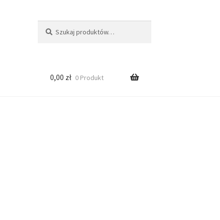
Szukaj:
S
z
u
k
a
0,00
zł
0 Produkt
j
n