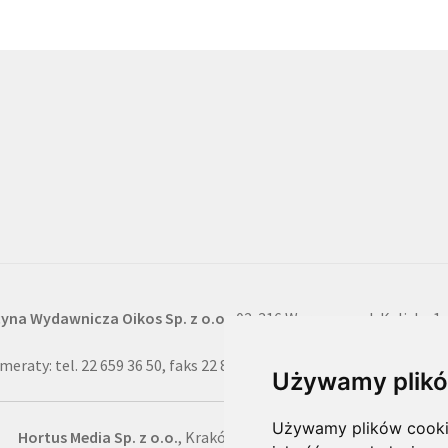
cyna Wydawnicza Oikos Sp. z o.o.
, 02-316 Warszawa, ul. Kaliska 1 
meraty: tel. 22 659 36 50, faks 22 822 66 49, e-mail: prenumerata@
Używamy plikó
Używamy plików cookie 
Hortus Media Sp. z o.o.
, Kraków, ul. B. Czerwieńskiego 3a/17,