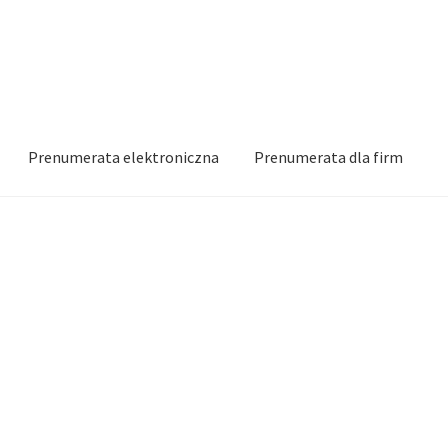
Prenumerata elektroniczna
Prenumerata dla firm
iczy Jagodnika w roku 2021
 2022
Harmonogram wydawniczy Jagodnika w roku 2023
 2026
Home2
Koszyk
Moje konto
Polityka prywatności
iczna
Prenumerata tradycyjna
Prenumerata tradycyjna
Regulami
Wishlist
Zamów próbny numer
Zamówienie