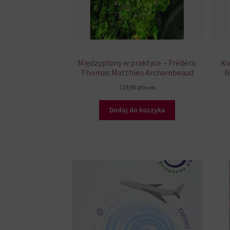
Międzyplony w praktyce – Frédéric
Ko
Thomas Matthieu Archambeaud
N
119,00
zł
brutto
Dodaj do koszyka