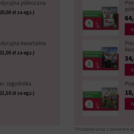
dycyjna półroczna
Pre
pół
20,00 zł za egz.)
64
W
dycyjna kwartalna
Pre
kwa
21,00 zł za egz.)
34
W
er Jagodnika
Poj
18
21,50 zł za egz.)
W
*Poradnik wraz z numerem p