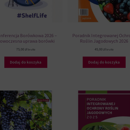
nferencja Borówkowa 2026 –
Poradnik Integrowanej Ochr
owoczesna uprawa borówki
Roślin Jagodowych 2026
75,00
zł
45,00
zł
brutto
brutto
Dodaj do koszyka
Dodaj do koszyka