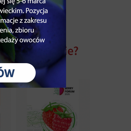
płatny egzemplarz pokazowy
 naszej ofercie?