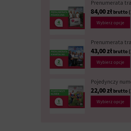
Prenumerata tra
84,00
zł
(
brutto
Wybierz opcje
Prenumerata tra
43,00
zł
(
brutto
Wybierz opcje
Pojedynczy num
22,00
zł
(
brutto
Wybierz opcje