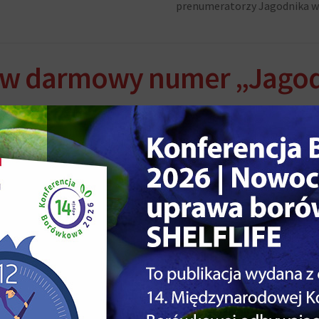
prenumeratorzy Jagodnika w w
w darmowy numer „Jagod