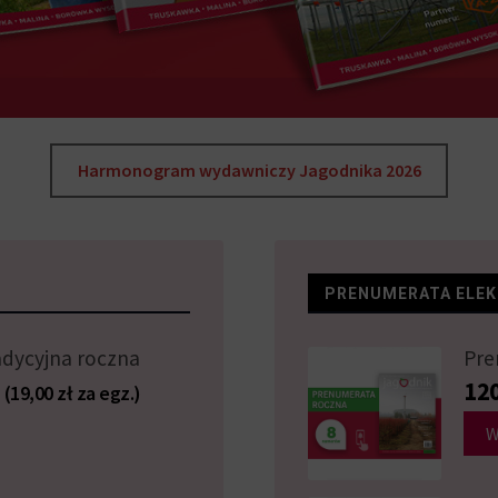
Harmonogram wydawniczy Jagodnika 2026
PRENUMERATA ELE
dycyjna roczna
Pre
12
(19,00 zł za egz.)
o
W