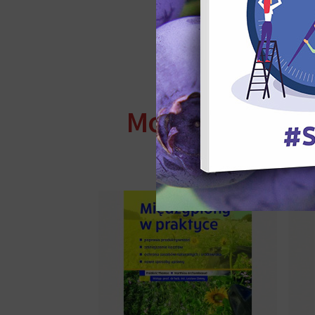
Zamów Bezpłatn
Może zainteresu