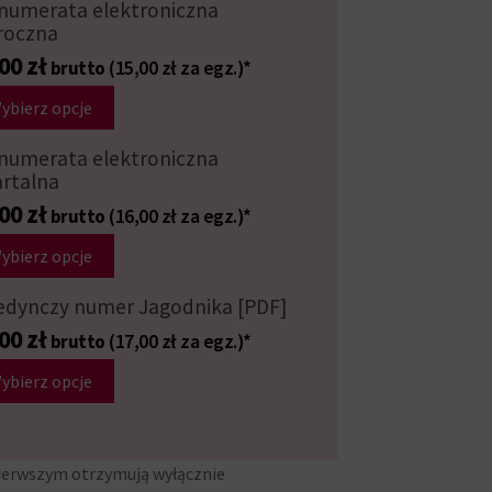
numerata elektroniczna
roczna
,00
zł
(15,00 zł za egz.)*
brutto
ybierz opcje
numerata elektroniczna
rtalna
,00
zł
(16,00 zł za egz.)*
brutto
ybierz opcje
edynczy numer Jagodnika [PDF]
,00
zł
(17,00 zł za egz.)*
brutto
ybierz opcje
ierwszym otrzymują wyłącznie