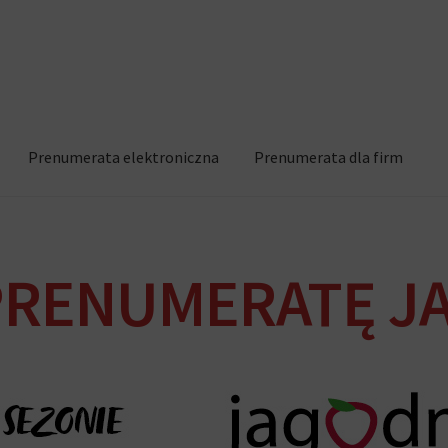
Prenumerata elektroniczna
Prenumerata dla firm
iczy Jagodnika w roku 2021
RENUMERATĘ J
 2022
Harmonogram wydawniczy Jagodnika w roku 2023
 2026
Home2
Koszyk
Moje konto
Polityka prywatności
iczna
Prenumerata tradycyjna
Prenumerata tradycyjna
Regulami
Wishlist
Zamów próbny numer
Zamówienie