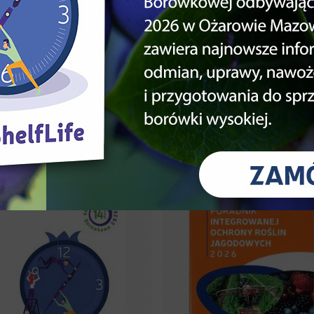
ie
Pobierz bez
ją Cię też inne produkty w