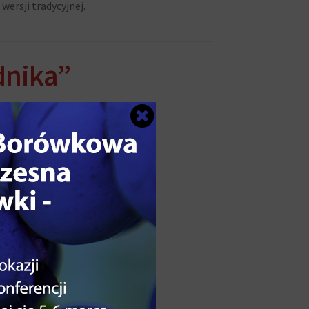
ersji tradycyjnej.
nika”