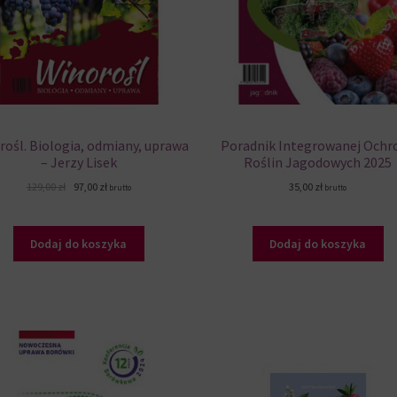
rośl. Biologia, odmiany, uprawa
Poradnik Integrowanej Ochr
– Jerzy Lisek
Roślin Jagodowych 2025
Pierwotna
Aktualna
129,00
zł
97,00
zł
35,00
zł
brutto
brutto
cena
cena
wynosiła:
wynosi:
129,00 zł.
97,00 zł.
Dodaj do koszyka
Dodaj do koszyka