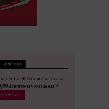
KTRONICZNA
numerata elektroniczna roczna
0,00
zł
(14,00 zł za egz.)*
brutto
ybierz opcje