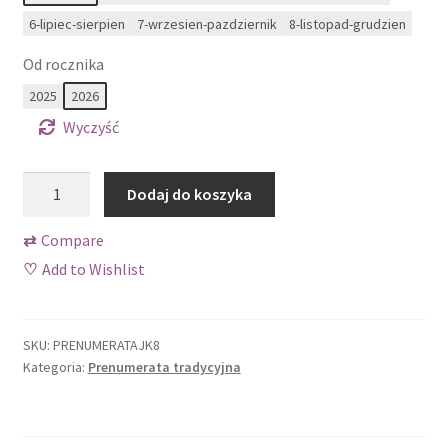
Sklep
6-lipiec-sierpien
7-wrzesien-pazdziernik
8-listopad-grudzien
Tylko dla prenumeratorów Jagodnika!
Od rocznika
2025
2026
Wishlist
Wyczyść
Zamów próbny numer
ilość
Dodaj do koszyka
Prenumerata
Zamówienie
tradycyjna
⇄
Compare
roczna
♡
Add to Wishlist
SKU:
PRENUMERATAJK8
Kategoria:
Prenumerata tradycyjna