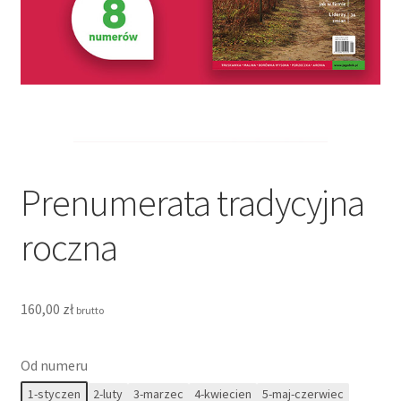
Koszyk
Moje konto
Polityka prywatności
Prenumerata dla firm
Prenumerata tradycyjna
Prenumerata elektroniczna
roczna
Prenumerata tradycyjna
Prenumerata tradycyjna
160,00
zł
brutto
Regulamin
Od numeru
1-styczen
2-luty
3-marzec
4-kwiecien
5-maj-czerwiec