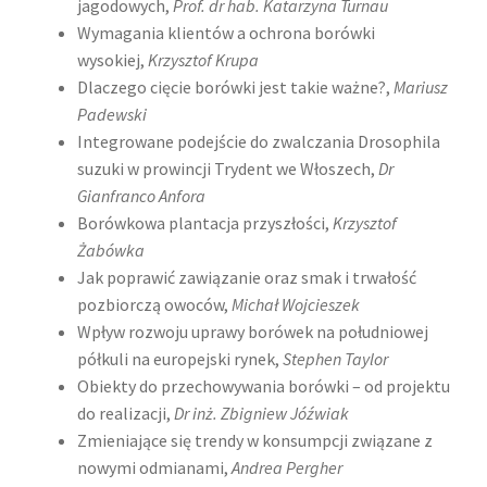
jagodowych,
Prof. dr hab. Katarzyna Turnau
Wymagania klientów a ochrona borówki
wysokiej,
Krzysztof Krupa
Dlaczego cięcie borówki jest takie ważne?,
Mariusz
Padewski
Integrowane podejście do zwalczania Drosophila
suzuki w prowincji Trydent we Włoszech,
Dr
Gianfranco Anfora
Borówkowa plantacja przyszłości,
Krzysztof
Żabówka
Jak poprawić zawiązanie oraz smak i trwałość
pozbiorczą owoców,
Michał Wojcieszek
Wpływ rozwoju uprawy borówek na południowej
półkuli na europejski rynek,
Stephen Taylor
Obiekty do przechowywania borówki – od projektu
do realizacji,
Dr inż. Zbigniew Jóźwiak
Zmieniające się trendy w konsumpcji związane z
nowymi odmianami,
Andrea Pergher