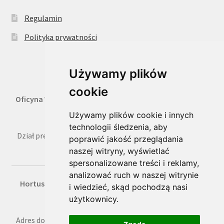
Regulamin
Polityka prywatności
Używamy plików
cookie
Oficyna Wydawnicza Oikos Sp. z o.o.
, 02-316 Warszawa,
ul. Kaliska 1 m. 7,
Używamy plików cookie i innych
technologii śledzenia, aby
Dział prenumeraty: tel. 22 659 36 50, faks 22 822 66 49, e-
poprawić jakość przeglądania
mail: prenumerata@oikos.net.pl
naszej witryny, wyświetlać
spersonalizowane treści i reklamy,
analizować ruch w naszej witrynie
Hortus Media Sp. z o.o.
, Kraków, ul. B. Czerwieńskiego
i wiedzieć, skąd pochodzą nasi
3a/17,
użytkownicy.
Adres do korespondencji: ul. B. Czerwieńskiego 3a/17, 31-