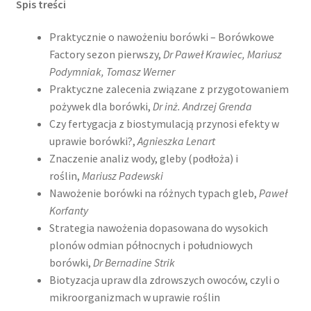
Spis treści
Praktycznie o nawożeniu borówki – Borówkowe
Factory sezon pierwszy,
Dr Paweł Krawiec, Mariusz
Podymniak, Tomasz Werner
Praktyczne zalecenia związane z przygotowaniem
pożywek dla borówki,
Dr inż. Andrzej Grenda
Czy fertygacja z biostymulacją przynosi efekty w
uprawie borówki?,
Agnieszka Lenart
Znaczenie analiz wody, gleby (podłoża) i
roślin,
Mariusz Padewski
Nawożenie borówki na różnych typach gleb,
Paweł
Korfanty
Strategia nawożenia dopasowana do wysokich
plonów odmian północnych i południowych
borówki,
Dr Bernadine Strik
Biotyzacja upraw dla zdrowszych owoców, czyli o
mikroorganizmach w uprawie roślin