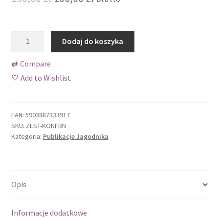
Sklep
cena
cena
Tylko dla prenumeratorów Jagodnika!
wynosiła:
wynosi:
ilość
Dodaj do koszyka
Zestaw
150,00 zł.
100,00 zł.
Wishlist
Konferencji
⇄
Compare
Borówkowej
♡
Add to Wishlist
Zamów próbny numer
2021,
2022,
Zamówienie
2023
EAN:
5903887333917
SKU:
ZEST-KONFBN
Kategoria:
Publikacje Jagodnika
Opis
Informacje dodatkowe