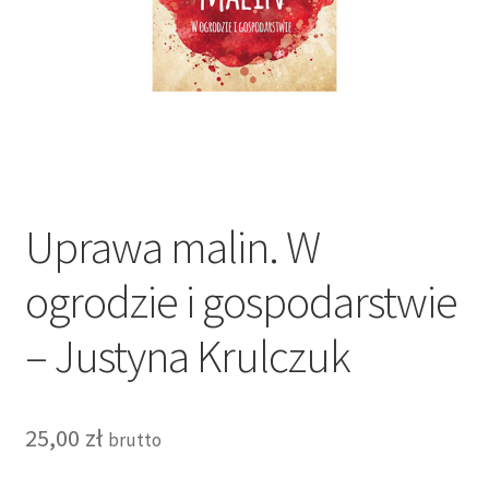
Koszyk
Moje konto
Polityka prywatności
Prenumerata dla firm
Uprawa malin. W
Prenumerata elektroniczna
ogrodzie i gospodarstwie
Prenumerata tradycyjna
– Justyna Krulczuk
Prenumerata tradycyjna
Regulamin
25,00
zł
brutto