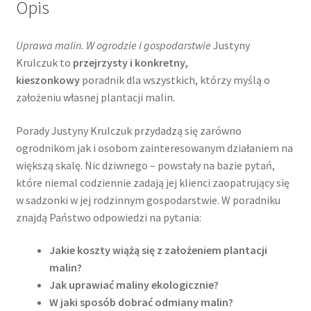
Opis
Uprawa malin. W ogrodzie i gospodarstwie
Justyny
Krulczuk
to
przejrzysty i konkretny,
kieszonkow
y
poradnik dla wszystkich, którzy myślą o
założeniu własnej plantacji malin.
Porady Justyny Krulczuk przydadzą się zarówno
ogrodnikom jak i osobom zainteresowanym działaniem na
większą skalę. Nic dziwnego – powstały na bazie pytań,
które niemal codziennie zadają jej klienci zaopatrujący się
w sadzonki w jej rodzinnym gospodarstwie. W poradniku
znajdą Państwo odpowiedzi na pytania:
Jakie koszty wiążą się z założeniem plantacji
malin?
Jak uprawiać maliny ekologicznie?
W jaki sposób dobrać odmiany malin?