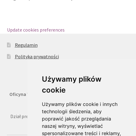
Update cookies preferences
Regulamin
Polityka prywatności
Używamy plików
cookie
Oficyna Wydawnicza Oikos Sp. z o.o.
, 02-316 Warszawa,
ul. Kaliska 1 m. 7,
Używamy plików cookie i innych
technologii śledzenia, aby
Dział prenumeraty: tel. 22 659 36 50, faks 22 822 66 49, e-
poprawić jakość przeglądania
mail: prenumerata@oikos.net.pl
naszej witryny, wyświetlać
spersonalizowane treści i reklamy,