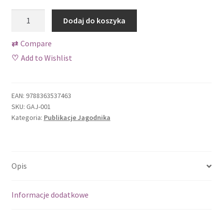
Sklep
ilość
Dodaj do koszyka
Tylko dla prenumeratorów Jagodnika!
Uprawa
malin.
⇄
Compare
W
Wishlist
♡
Add to Wishlist
ogrodzie
i
Zamów próbny numer
gospodarstwie
EAN:
9788363537463
-
Zamówienie
SKU:
GAJ-001
Justyna
Kategoria:
Publikacje Jagodnika
Krulczuk
Opis
Informacje dodatkowe