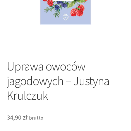
Koszyk
Moje konto
Polityka prywatności
Prenumerata dla firm
Uprawa owoców
Prenumerata elektroniczna
jagodowych – Justyna
Prenumerata tradycyjna
Krulczuk
Prenumerata tradycyjna
Regulamin
34,90
zł
brutto