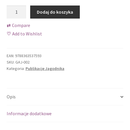
Sklep
ilość
Dodaj do koszyka
Tylko dla prenumeratorów Jagodnika!
Uprawa
owoców
⇄
Compare
jagodowych
Wishlist
♡
Add to Wishlist
-
Justyna
Zamów próbny numer
Krulczuk
EAN:
9788363537593
Zamówienie
SKU:
GAJ-002
Kategoria:
Publikacje Jagodnika
Opis
Informacje dodatkowe