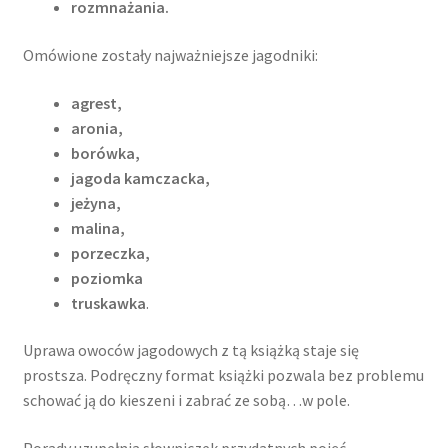
rozmnażania.
Omówione zostały najważniejsze jagodniki:
agrest,
aronia,
borówka,
jagoda kamczacka,
jeżyna,
malina,
porzeczka,
poziomka
truskawka
.
Uprawa owoców jagodowych z tą książką staje się
prostsza. Podręczny format książki pozwala bez problemu
schować ją do kieszeni i zabrać ze sobą…w pole.
Porady uzupełnia słowniczek przydatnych pojęć.