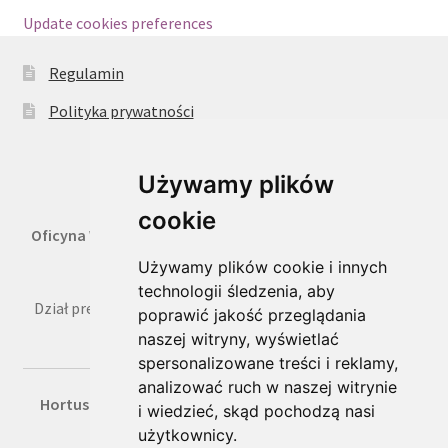
Update cookies preferences
Regulamin
Polityka prywatności
Używamy plików
cookie
Oficyna Wydawnicza Oikos Sp. z o.o.
, 02-316 Warszawa,
ul. Kaliska 1 m. 7,
Używamy plików cookie i innych
technologii śledzenia, aby
Dział prenumeraty: tel. 22 659 36 50, faks 22 822 66 49, e-
poprawić jakość przeglądania
mail: prenumerata@oikos.net.pl
naszej witryny, wyświetlać
spersonalizowane treści i reklamy,
analizować ruch w naszej witrynie
Hortus Media Sp. z o.o.
, Kraków, ul. B. Czerwieńskiego
i wiedzieć, skąd pochodzą nasi
3a/17,
użytkownicy.