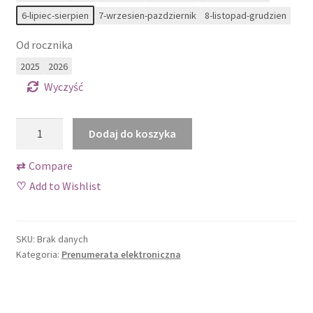
Sklep
6-lipiec-sierpien
7-wrzesien-pazdziernik
8-listopad-grudzien
Tylko dla prenumeratorów Jagodnika!
Od rocznika
2025
2026
Wishlist
Wyczyść
Zamów próbny numer
ilość
Dodaj do koszyka
Prenumerata
Zamówienie
elektroniczna
⇄
Compare
kwartalna
♡
Add to Wishlist
SKU:
Brak danych
Kategoria:
Prenumerata elektroniczna