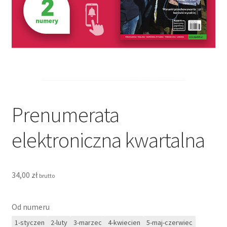
Koszyk
Moje konto
Polityka prywatności
Prenumerata dla firm
Prenumerata
Prenumerata elektroniczna
elektroniczna kwartalna
Prenumerata tradycyjna
Prenumerata tradycyjna
34,00
zł
brutto
Regulamin
Od numeru
1-styczen
2-luty
3-marzec
4-kwiecien
5-maj-czerwiec