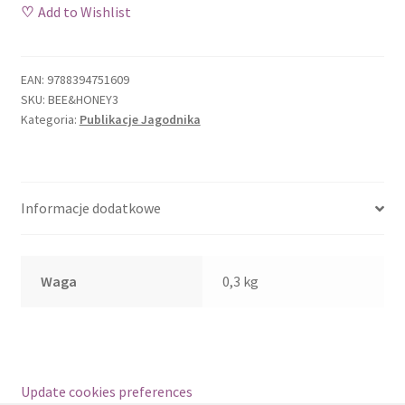
Sklep
-
♡
Add to Wishlist
Michał
Piątek
Tylko dla prenumeratorów Jagodnika!
EAN:
9788394751609
Wishlist
SKU:
BEE&HONEY3
Kategoria:
Publikacje Jagodnika
Zamów próbny numer
Zamówienie
Informacje dodatkowe
Waga
0,3 kg
Update cookies preferences