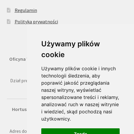
Regulamin
Polityka prywatności
Używamy plików
cookie
Oficyna Wydawnicza Oikos Sp. z o.o.
, 02-316 Warszawa,
ul. Kaliska 1 m. 7,
Używamy plików cookie i innych
technologii śledzenia, aby
Dział prenumeraty: tel. 22 659 36 50, faks 22 822 66 49, e-
poprawić jakość przeglądania
mail: prenumerata@oikos.net.pl
naszej witryny, wyświetlać
spersonalizowane treści i reklamy,
analizować ruch w naszej witrynie
Hortus Media Sp. z o.o.
, Kraków, ul. B. Czerwieńskiego
i wiedzieć, skąd pochodzą nasi
3a/17,
użytkownicy.
Adres do korespondencji: ul. B. Czerwieńskiego 3a/17, 31-
Zgoda