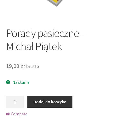
Koszyk
Moje konto
Porady pasieczne –
Polityka prywatności
Michał Piątek
Prenumerata dla firm
Prenumerata elektroniczna
19,00
zł
brutto
Prenumerata tradycyjna
Na stanie
Prenumerata tradycyjna
ilość
Dodaj do koszyka
Regulamin
Porady
pasieczne
⇄
Compare